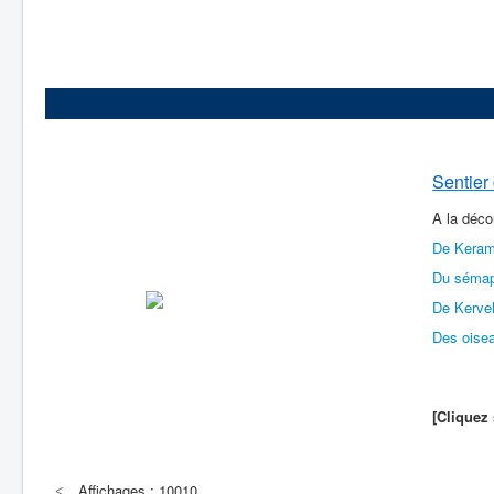
Sentier 
A la déco
De Keram
Du sémap
De Kervel
Des oisea
[Cliquez 
Affichages : 10010