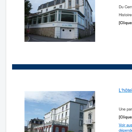
Du Cemp
Histoir
[Clique
L'hôt
Une par
[Clique
Voir au
dépende