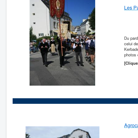
Les P
Du pard
celui d
Kerbade
photos 
[Clique
Agroc