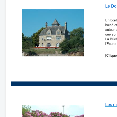
Le Do
En bord
boisé e
autour 
que son
La Bûch
l'Ecurie
[Clique
Les r