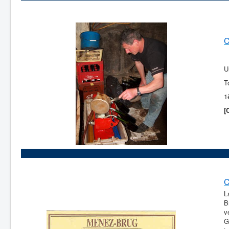
C
U
T
1
[
C
L
B
v
G