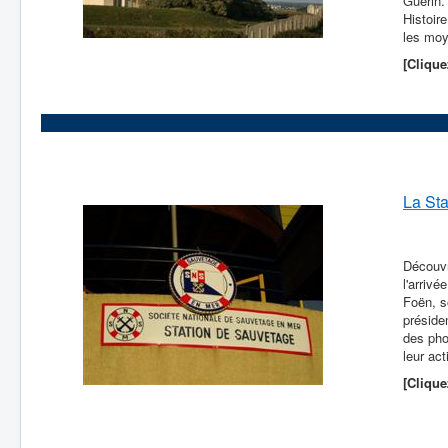
Guerin.
Histoir
les mo
[Clique
La St
Découvr
l'arriv
Foën, s
préside
des pho
leur act
[Clique