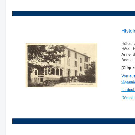
Histoi
Hôtels 
Hôtel, 
Anne, d
Accueil
[Clique
Voir au
dépenda
La dest
Démoliti