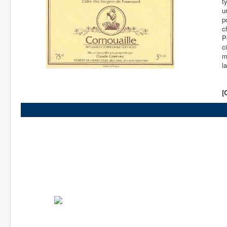
t
u
p
c
P
c
m
l
[