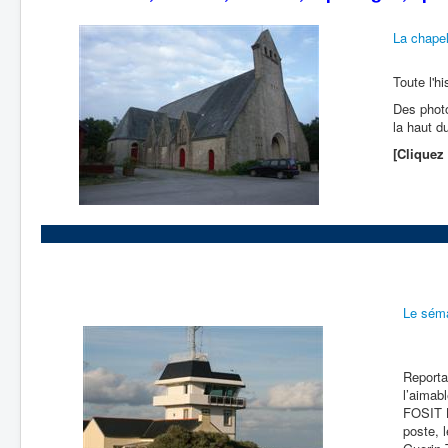
La chapel
Toute l'hi
Des photo
la haut d
[Cliquez 
Le sém
Reporta
l’aimab
FOSIT B
poste, 