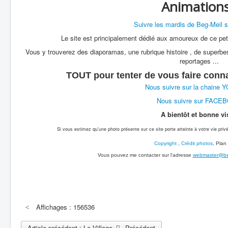
Animations
Suivre les mardis de Beg-Meil 
Le site est principalement dédié aux amoureux de ce peti
Vous y trouverez des diaporamas, une rubrique histoire , de superbes
reportages ...
TOUT pour tenter de vous faire conn
Nous suivre sur la chaine
Nous suivre sur FACE
A bientôt et bonne vis
Si vous estimez qu'une photo présente sur ce site porte atteinte à votre vie privé
Copyright
,
Crédit photos
,
Plan 
Vous pouvez me contacter sur l'adresse
webmaster@beg
Affichages : 156536
Article précédent : Le Village
Précédent